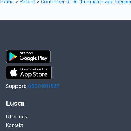
Home
>
Patient
>
Controleer of de thuismeten app toegang
Support:
08001011667
Luscii
Über uns
Kontakt