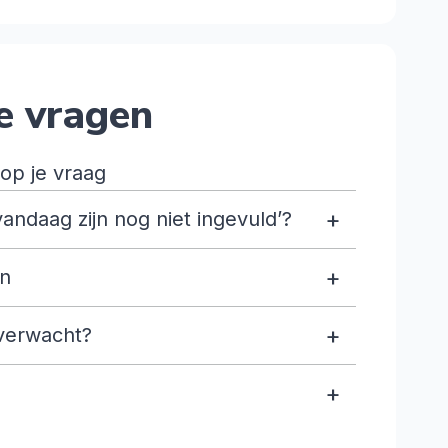
e vragen
op je vraag
+
andaag zijn nog niet ingevuld’?
+
en
+
verwacht?
+