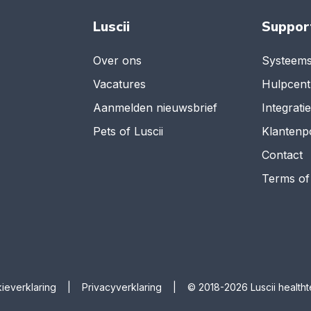
Luscii
Suppor
Over ons
Systeems
Vacatures
Hulpcen
Aanmelden nieuwsbrief
Integrati
Pets of Luscii
Klantenp
Contact
Terms of
ieverklaring
|
Privacyverklaring
|
© 2018-2026 Luscii healthte