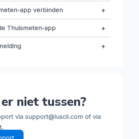
+
smeten-app verbinden
+
 de Thuismeten-app
+
melding
er niet tussen?
port via
support@luscii.com
of via
t.
pport