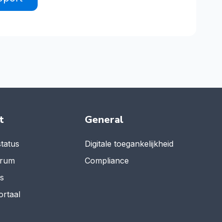
t
General
tatus
Digitale toegankelijkheid
trum
Compliance
es
ortaal