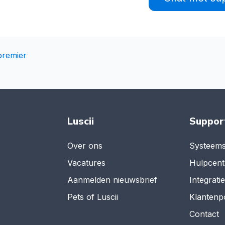
premier
Luscii
Suppor
Over ons
Systeems
Vacatures
Hulpcen
Aanmelden nieuwsbrief
Integrati
Pets of Luscii
Klantenp
Contact